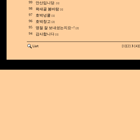
99
안산입니당.
[1]
98
왁새골 봄바람
[1]
97
호박넝쿨
[1]
96
호박창고
[2]
95
명절 잘 보내셨는지요~!
[2]
94
감사합니다
[1]
[1]
[2]
3
[4]