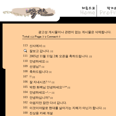
광고성 게시물이나 관련이 없는 게시물은
3/
0
153
8
113
산사에서
[1]
잘보고 갑니다.
[1]
111
2005년 11월 11일 2회 오픈을 축하드립니다.
[2]
110
안녕하세요
[1]
109
선생님!!
[1]
108
축하드립니다
[1]
107
!!
[2]
106
잘 지내시죠? ^^
[1]
105
박한 화백님 안녕하세요^^*
[1]
104
안녕하세요~^.~
[1]
103
안녕하십니까?
[2]
102
아쉽지만 잠깐 다녀 갑니다.
101
이것이야말로 현대를 살아가는 지헤가 아닌가 합니다.
[1]
100
진상용 카페 개설