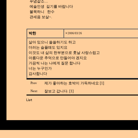
푸념같소....
에술인생 길기를 바랍니다
불목하니 한수
관세음 보살~.
박한
2006/03/26
살아 있으니 쓸쓸하기도 하고
더러는 슬플때도 있지요
이것도 내 삶의 한부분으로 훗날 사랑스럽고
아름다운 추억으로 만들어야 겠지요
가끔씩 나는 나에게 질문 합니다
너는 누구인가
감사합니다
제가 좋아하는 호박이 가득하네요 [1]
Prev
잘보고 갑니다. [1]
Next