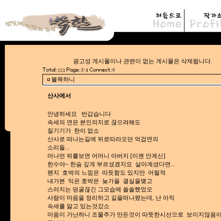
광고성 게시물이나 관련이 없는 게시물은
3/
0
153
8
불목하니
산사에서
안녕하세요 반갑습니다
속세의 연은 본인의지로 끊으려해도
질기기가 한이 없소
산사로 떠나는길에 뒤로따라오던 억겁연의
소리들...
머나먼 뒤를보면 어머니 아버지 [이잰 안계신]
한수야~ 한숨 깊게 부르셨겠지요 살아계셨다면...
왠지 호박의 느낌은 따듯함도 있지만 어릴적
내가본 익은 호박은 늦가을 결실을맺고
스러지는 덩굴끊긴 그모습에 쓸쓸했었오
사람이 마음을 정리하고 길을떠나왔는데, 난 아직
속세를 앓고 있는것갔소
마음이 가난하니 조물주가 만든것이 따뜻한시선으로 보이지않음