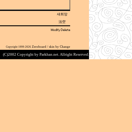
새희망
法空
Zeroboard
/ skin by
Change
Copyright 1999-2026
(C)2002 Copyright by Parkhan.net. Allright Reserved.