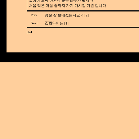
열심히 노력 하셔서 좋은 화우가 됩시다
처음 먹은 마음 끝까지 가져 가시길 기원 합니다
명절 잘 보내셨는지요~! [2]
Prev
乙酉年에는 [1]
Next