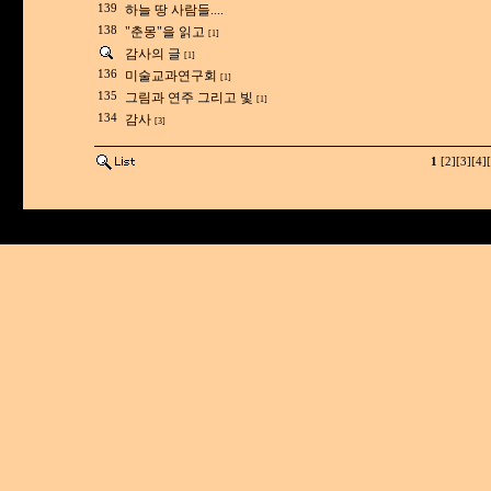
139
하늘 땅 사람들....
138
"춘몽"을 읽고
[1]
감사의 글
[1]
136
미술교과연구회
[1]
135
그림과 연주 그리고 빛
[1]
134
감사
[3]
1
[2]
[3]
[4]