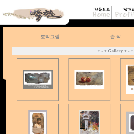
호박그림
습 작
+ - + Gallery + - +