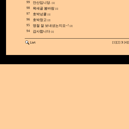
99
안산입니당.
[1]
98
왁새골 봄바람
[1]
97
호박넝쿨
[1]
96
호박창고
[2]
95
명절 잘 보내셨는지요~!
[2]
94
감사합니다
[1]
[1]
[2]
3
[4]