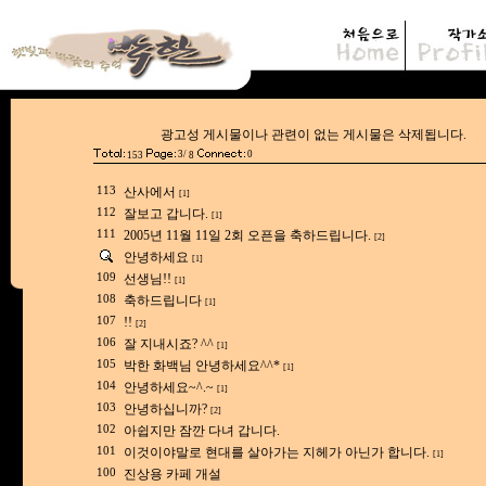
광고성 게시물이나 관련이 없는 게시물은
3/
0
153
8
113
산사에서
[1]
112
잘보고 갑니다.
[1]
111
2005년 11월 11일 2회 오픈을 축하드립니다.
[2]
안녕하세요
[1]
109
선생님!!
[1]
108
축하드립니다
[1]
107
!!
[2]
106
잘 지내시죠? ^^
[1]
105
박한 화백님 안녕하세요^^*
[1]
104
안녕하세요~^.~
[1]
103
안녕하십니까?
[2]
102
아쉽지만 잠깐 다녀 갑니다.
101
이것이야말로 현대를 살아가는 지헤가 아닌가 합니다.
[1]
100
진상용 카페 개설